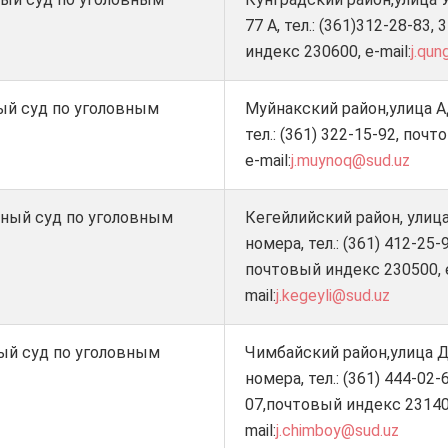
77 А, тел.: (361)312-28-83,
индекс 230600, e-mail:
j.qun
ый суд по уголовным
Муйнакский район,улица А
тел.: (361) 322-15-92, поч
e-mail:
j.muynoq@sud.uz
нный суд по уголовным
Кегейлийский район, улица
номера, тел.: (361) 412-25-
почтовый индекс 230500, 
mail:
j.kegeyli@sud.uz
ый суд по уголовным
Чимбайский район,улица Д
номера, тел.: (361) 444-02-
07,почтовый индекс 23140
mail:
j.chimboy@sud.uz