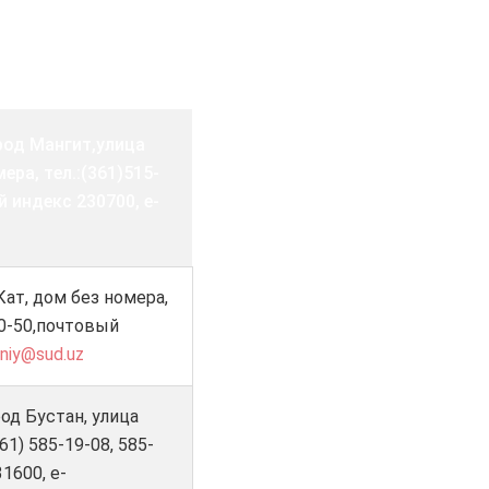
род Мангит,улица
ра, тел.:(361)515-
й индекс 230700, e-
ат, дом без номера,
-60-50,почтовый
uniy@sud.uz
од Бустан, улица
361) 585-19-08, 585-
1600, e-