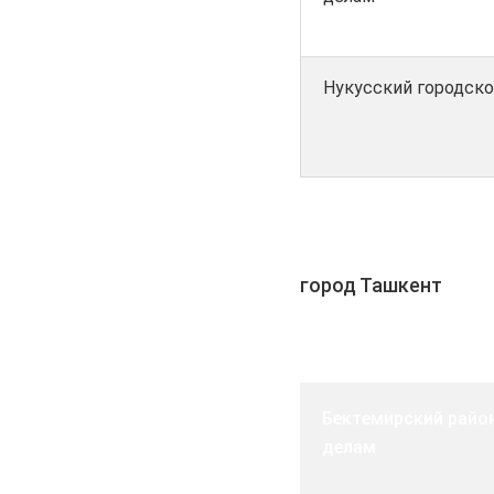
Нукусский городско
город Ташкент
Бектемирский райо
делам