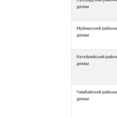
делам
Муйнакский районн
делам
Кегейлийский райо
делам
Чимбайский районн
делам