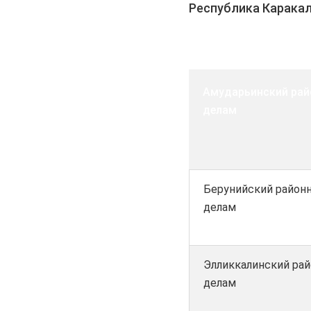
Республика Карака
Амударьинский рай
делам
Берунийский район
делам
Элликкалинский ра
делам