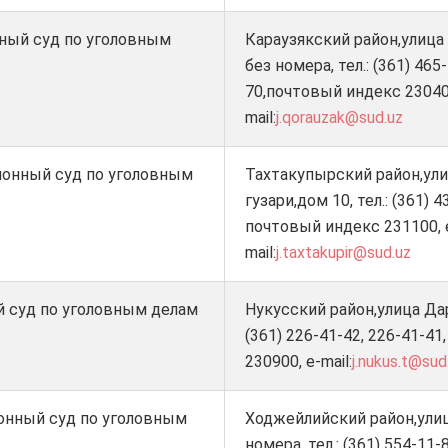
ный суд по уголовным
Караузякский район,улица
без номера, тел.: (361) 465
70,почтовый индекс 23040
mail:
j.qorauzak@sud.uz
йонный суд по уголовным
Тахтакупырский район,ул
гузари,дом 10, тел.: (361) 4
почтовый индекс 231100, 
mail:
j.taxtakupir@sud.uz
 суд по уголовным делам
Нукусский район,улица Дар
(361) 226-41-42, 226-41-4
230900, e-mail:
j.nukus.t@sud
онный суд по уголовным
Ходжейлийский район,ули
номера, тел.: (361) 554-11-