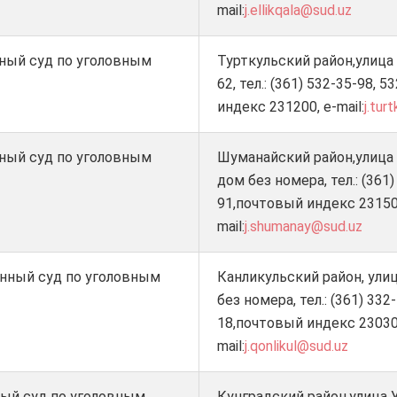
mail:
j.ellikqala@sud.uz
ный суд по уголовным
Турткульский район,улица
62, тел.: (361) 532-35-98, 
индекс 231200, e-mail:
j.tur
ный суд по уголовным
Шуманайский район,улица 
дом без номера, тел.: (361)
91,почтовый индекс 23150
mail:
j.shumanay@sud.uz
онный суд по уголовным
Канликульский район, ули
без номера, тел.: (361) 332
18,почтовый индекс 23030
mail:
j.qonlikul@sud.uz
ный суд по уголовным
Кунградский район,улица 