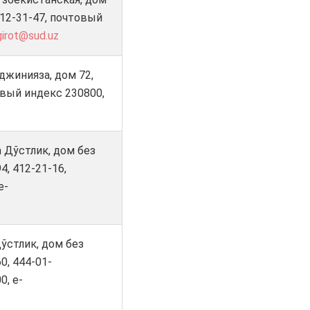
 312-31-47, почтовый
girot@sud.uz
джинияза, дом 72,
товый индекс 230800,
 Дўстлик, дом без
94, 412-21-16,
e-
ўстлик, дом без
60, 444-01-
0, e-