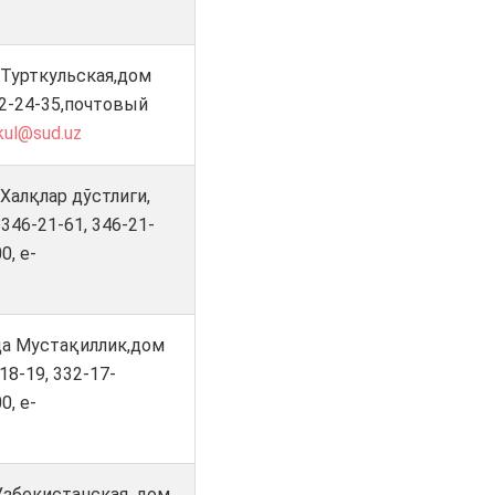
 Турткульская,дом
532-24-35,почтовый
tkul@sud.uz
Халқлар дўстлиги,
 346-21-61, 346-21-
0, e-
ца Мустақиллик,дом
-18-19, 332-17-
0, e-
Узбекистанская, дом