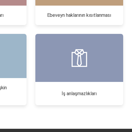
rı
Ebeveyn haklarının kısıtlanması
şkin
İş anlaşmazlıkları