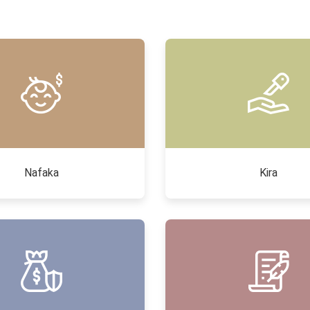
Nafaka
Kira