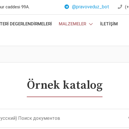
@pravoveduz_bot
mur caddesi 99A.
(+
ERI DEGERLENDIRMELERI
MALZEMELER
İLETIŞIM
Örnek katalog