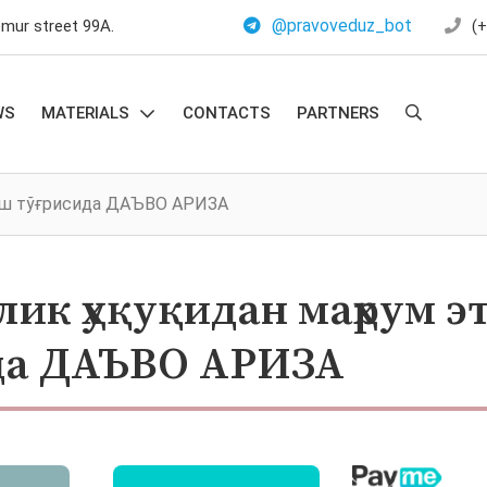
@pravoveduz_bot
emur street 99A.
(+
WS
MATERIALS
CONTACTS
PARTNERS
тиш тўғрисида ДАЪВО АРИЗА
лик ҳуқуқидан маҳрум э
да ДАЪВО АРИЗА