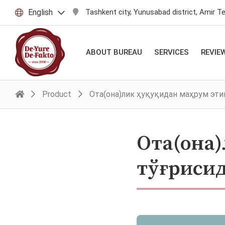
English
Tashkent city, Yunusabad district, Amir T
ABOUT BUREAU
SERVICES
REVIE
Product
Ота(она)лик ҳуқуқидан маҳрум э
Ота(она)
тўғриси