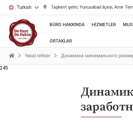
Turkish
Taşkent şehri, Yunusabad ilçesi, Amir Te
BÜRO HAKKINDA
HIZMETLER
MUST
ORTAKLAR
Yasal rehber
Динамика минимального разме
245
Динамик
заработ