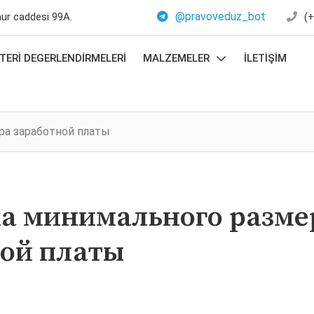
@pravoveduz_bot
mur caddesi 99A.
(+
ERI DEGERLENDIRMELERI
MALZEMELER
İLETIŞIM
ра заработной платы
а минимального разме
ной платы