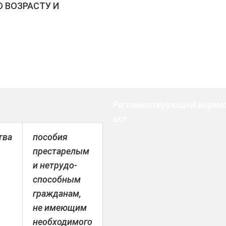
 ВОЗРАСТУ И
Регламентирующий норма
акт
тва
пособия
престарелым
и нетрудо-
способным
гражданам,
не имеющим
необходимого